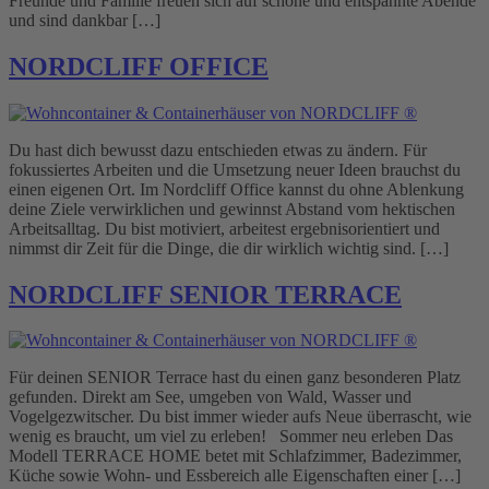
Freunde und Familie freuen sich auf schöne und entspannte Abende
und sind dankbar […]
NORDCLIFF OFFICE
Du hast dich bewusst dazu entschieden etwas zu ändern. Für
fokussiertes Arbeiten und die Umsetzung neuer Ideen brauchst du
einen eigenen Ort. Im Nordcliff Office kannst du ohne Ablenkung
deine Ziele verwirklichen und gewinnst Abstand vom hektischen
Arbeitsalltag. Du bist motiviert, arbeitest ergebnisorientiert und
nimmst dir Zeit für die Dinge, die dir wirklich wichtig sind. […]
NORDCLIFF SENIOR TERRACE
Für deinen SENIOR Terrace hast du einen ganz besonderen Platz
gefunden. Direkt am See, umgeben von Wald, Wasser und
Vogelgezwitscher. Du bist immer wieder aufs Neue überrascht, wie
wenig es braucht, um viel zu erleben! Sommer neu erleben Das
Modell TERRACE HOME betet mit Schlafzimmer, Badezimmer,
Küche sowie Wohn- und Essbereich alle Eigenschaften einer […]